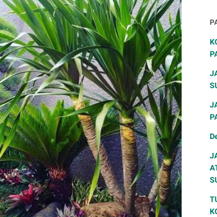
P
K
P
J
S
J
P
D
J
A
S
T
K