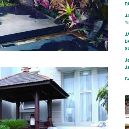
P
J
T
J
D
S
Ja
J
G