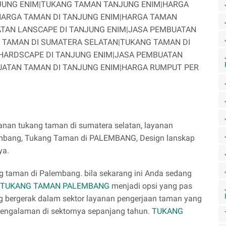
JUNG ENIM|TUKANG TAMAN TANJUNG ENIM|HARGA
HARGA TAMAN DI TANJUNG ENIM|HARGA TAMAN
TAN LANSCAPE DI TANJUNG ENIM|JASA PEMBUATAN
 TAMAN DI SUMATERA SELATAN|TUKANG TAMAN DI
HARDSCAPE DI TANJUNG ENIM|JASA PEMBUATAN
UATAN TAMAN DI TANJUNG ENIM|HARGA RUMPUT PER
anan tukang taman di sumatera selatan, layanan
lembang, Tukang Taman di PALEMBANG, Design lanskap
ya.
g taman di Palembang. bila sekarang ini Anda sedang
TUKANG TAMAN PALEMBANG
menjadi opsi yang pas
g bergerak dalam sektor layanan pengerjaan taman yang
pengalaman di sektornya sepanjang tahun.
TUKANG